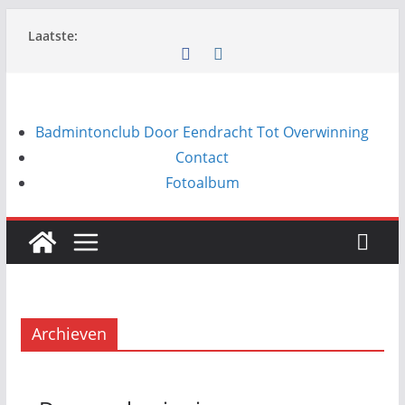
Ga
Laatste:
naar
de
inhoud
Badmintonclub Door Eendracht Tot Overwinning
Contact
Fotoalbum
Archieven