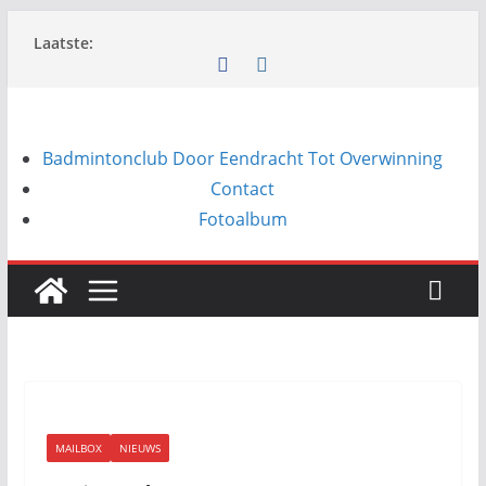
Ga
Laatste:
naar
de
inhoud
Badmintonclub Door Eendracht Tot Overwinning
Contact
Fotoalbum
MAILBOX
NIEUWS