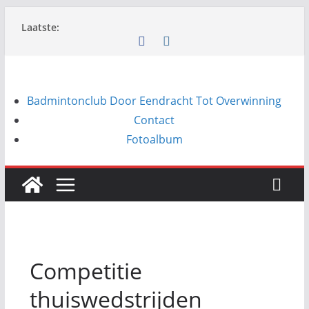
Ga
Laatste:
naar
de
inhoud
Badmintonclub Door Eendracht Tot Overwinning
Contact
Fotoalbum
Competitie
thuiswedstrijden