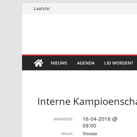
Ga
Laatste:
naar
de
inhoud
NIEUWS
AGENDA
LID WORDEN?
Interne Kampioensc
16-04-2016 @
WANNEER:
09:00
Vocasa
WAAR: