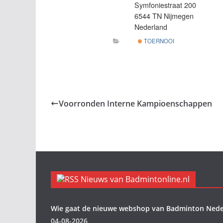
Symfoniestraat 200
6544 TN Nijmegen
Nederland
TOERNOOI
Voorronden Interne Kampioenschappen
Nieuws van Badmintonline.nl
Wie gaat de nieuwe webshop van Badminton Nede
04-08-2026