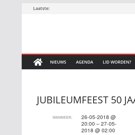
Ga
Laatste:
naar
de
inhoud
NIEUWS
AGENDA
LID WORDEN?
JUBILEUMFEEST 50 J
26-05-2018 @
WANNEER:
20:00 – 27-05-
2018 @ 02:00