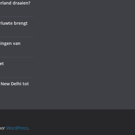
rland draaien?
rluwte brengt
lingen van
et
 New Delhi tot
oor
WordPress
.