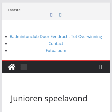
Ga
Laatste:
naar
de
inhoud
Badmintonclub Door Eendracht Tot Overwinning
Contact
Fotoalbum
Junioren speelavond