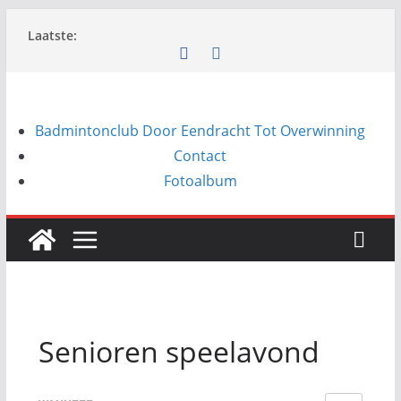
Ga
Laatste:
naar
de
inhoud
Badmintonclub Door Eendracht Tot Overwinning
Contact
Fotoalbum
Senioren speelavond