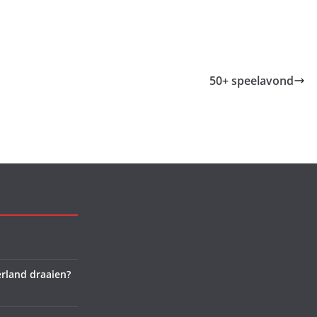
50+ speelavond
rland draaien?