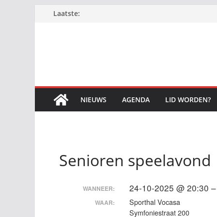
Ga
Laatste:
naar
de
inhoud
NIEUWS
AGENDA
LID WORDEN?
Senioren speelavond
24-10-2025 @ 20:30 –
WANNEER:
Sporthal Vocasa
WAAR:
Symfoniestraat 200