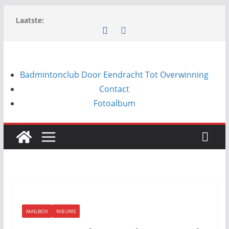
Ga
Laatste:
naar
de
inhoud
Badmintonclub Door Eendracht Tot Overwinning
Contact
Fotoalbum
MAILBOX
NIEUWS