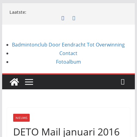
Ga
Laatste:
naar
de
inhoud
Badmintonclub Door Eendracht Tot Overwinning
Contact
Fotoalbum
NIEUWS
DETO Mail januari 2016