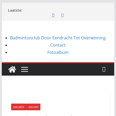
Ga
Laatste:
naar
de
inhoud
Badmintonclub Door Eendracht Tot Overwinning
Contact
Fotoalbum
MAILBOX
NIEUWS