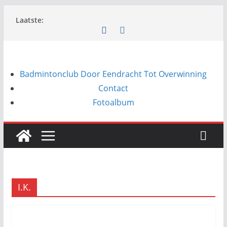
Ga
Laatste:
naar
de
inhoud
Badmintonclub Door Eendracht Tot Overwinning
Contact
Fotoalbum
I.K.