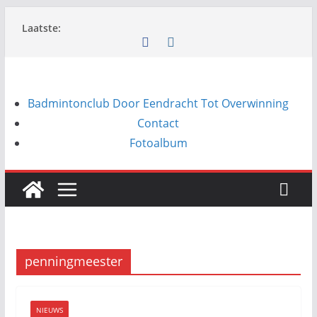
Ga
Laatste:
naar
de
inhoud
Badmintonclub Door Eendracht Tot Overwinning
Contact
Fotoalbum
penningmeester
NIEUWS