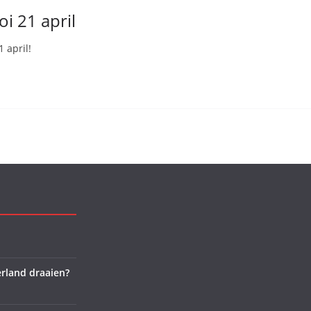
i 21 april
 april!
rland draaien?