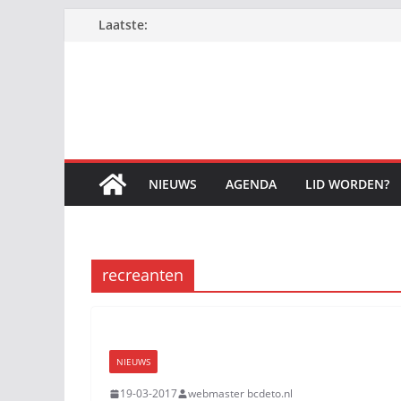
Ga
Laatste:
naar
de
inhoud
NIEUWS
AGENDA
LID WORDEN?
recreanten
NIEUWS
19-03-2017
webmaster bcdeto.nl