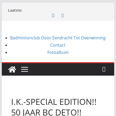
Ga
Laatste:
naar
de
inhoud
Badmintonclub Door Eendracht Tot Overwinning
Contact
Fotoalbum
I.K.-SPECIAL EDITION!!
50 JAAR BC DETO!!