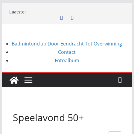
Ga
Laatste:
naar
de
inhoud
Badmintonclub Door Eendracht Tot Overwinning
Contact
Fotoalbum
Speelavond 50+