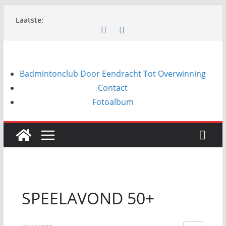
Ga
Laatste:
naar
de
inhoud
Badmintonclub Door Eendracht Tot Overwinning
Contact
Fotoalbum
SPEELAVOND 50+