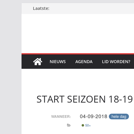
Ga
Laatste:
naar
de
inhoud
NIEUWS
AGENDA
LID WORDEN?
START SEIZOEN 18-19
04-09-2018
hele dag
WANNEER:
50+