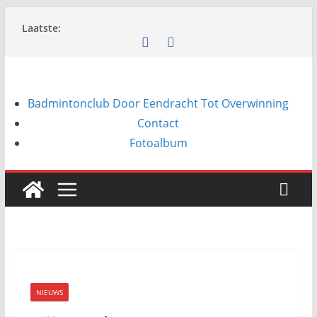
Ga
Laatste:
naar
de
inhoud
Badmintonclub Door Eendracht Tot Overwinning
Contact
Fotoalbum
NIEUWS