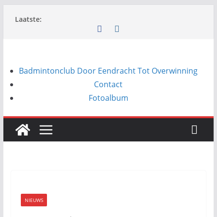
Ga
Laatste:
naar
de
inhoud
Badmintonclub Door Eendracht Tot Overwinning
Contact
Fotoalbum
NIEUWS