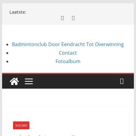
Ga
Laatste:
naar
de
inhoud
Badmintonclub Door Eendracht Tot Overwinning
Contact
Fotoalbum
NIEUWS