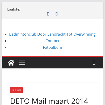
Ga
Laatste:
naar
de
inhoud
Badmintonclub Door Eendracht Tot Overwinning
Contact
Fotoalbum
NIEUWS
DETO Mail maart 2014