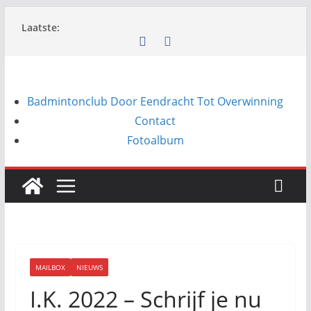
Ga
Laatste:
naar
de
inhoud
Badmintonclub Door Eendracht Tot Overwinning
Contact
Fotoalbum
MAILBOX
NIEUWS
I.K. 2022 – Schrijf je nu