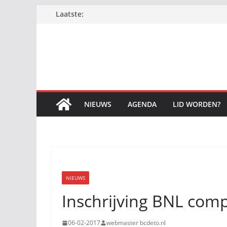
Ga
Laatste:
naar
de
inhoud
NIEUWS
AGENDA
LID WORDEN?
NIEUWS
Inschrijving BNL comp
06-02-2017
webmaster bcdeto.nl