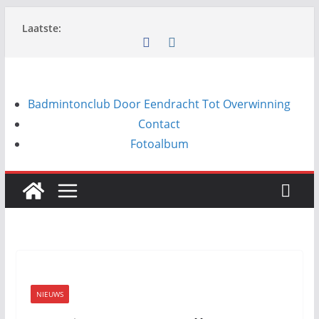
Ga
Laatste:
naar
de
inhoud
Badmintonclub Door Eendracht Tot Overwinning
Contact
Fotoalbum
NIEUWS