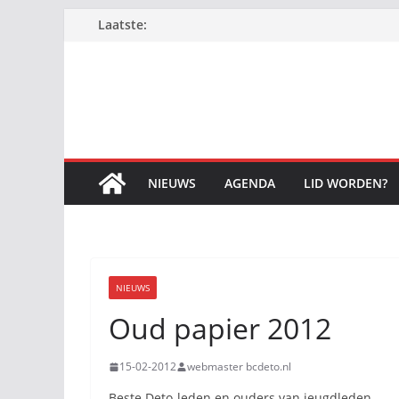
Ga
Laatste:
naar
de
inhoud
NIEUWS
AGENDA
LID WORDEN?
NIEUWS
Oud papier 2012
15-02-2012
webmaster bcdeto.nl
Beste Deto-leden en ouders van jeugdleden,