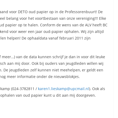
aand voor DETO oud papier op in de Professorenbuurt! De
eel belang voor het voortbestaan van onze vereniging!!! Elke
ud papier op te halen. Conform de wens van de ALV heeft BC
nd voor weer een jaar oud-papier ophalen. Wij zijn altijd
illen helpen! De ophaaldata vanaf februari 2011 zijn
of meer…) van de data kunnen schrijf je dan in voor dit leuke
nisch aan mij door. Ook bij ouders van jeugdleden willen wij
 De jeugdleden zelf kunnen niet meehelpen, er geldt een
t nog meer informatie onder de nieuwsblokjes.
skamp (024-3782811 /
karen1.lieskamp@upcmail.nl
). Ook als
ophalen van oud papier kunt u dit aan mij doorgeven.