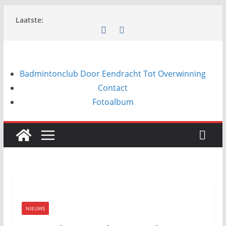
Ga
Laatste:
naar
de
inhoud
Badmintonclub Door Eendracht Tot Overwinning
Contact
Fotoalbum
NIEUWS