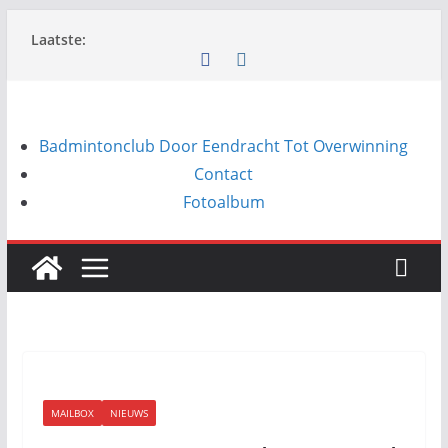
Ga
Laatste:
naar
de
inhoud
Badmintonclub Door Eendracht Tot Overwinning
Contact
Fotoalbum
MAILBOX
NIEUWS