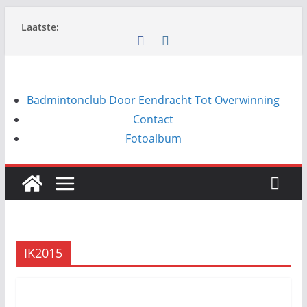
Ga
Laatste:
naar
de
inhoud
Badmintonclub Door Eendracht Tot Overwinning
Contact
Fotoalbum
IK2015