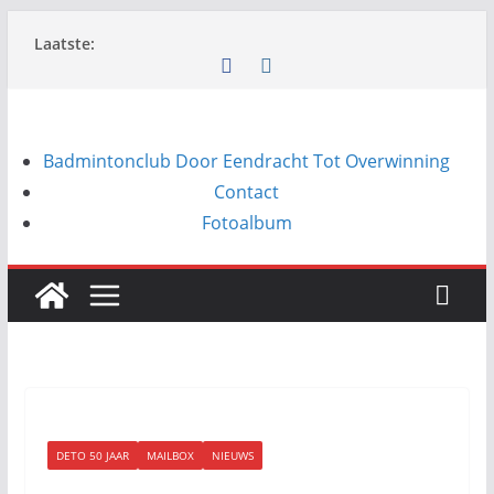
Ga
Laatste:
naar
de
inhoud
Badmintonclub Door Eendracht Tot Overwinning
Contact
Fotoalbum
DETO 50 JAAR
MAILBOX
NIEUWS