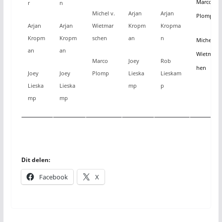
Marco
r
n
Michel v.
Arjan
Arjan
Plomp
Arjan
Arjan
Wietmar
Kropm
Kropma
Kropm
Kropm
schen
an
n
Michel v.
an
an
Wietmars
Marco
Joey
Rob
hen
Joey
Joey
Plomp
Lieska
Lieskam
Lieska
Lieska
mp
p
mp
mp
Dit delen:
Facebook
X