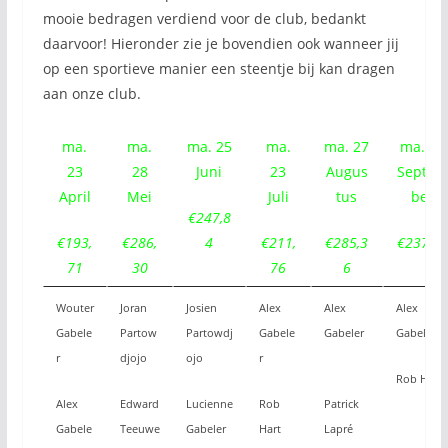
mooie bedragen verdiend voor de club, bedankt
daarvoor! Hieronder zie je bovendien ook wanneer jij
op een sportieve manier een steentje bij kan dragen
aan onze club.
ma.
ma.
ma. 25
ma.
ma. 27
ma. 24
23
28
Juni
23
Augus
Septem
April
Mei
Juli
tus
ber
€247,8
€193,
€286,
4
€211,
€285,3
€237,40
71
30
76
6
Wouter
Joran
Josien
Alex
Alex
Alex
Gabele
Partow
Partowdj
Gabele
Gabeler
Gabeler
r
djojo
ojo
r
Rob Hart
Alex
Edward
Lucienne
R
ob
Patrick
Gabele
Teeuwe
Gabeler
Hart
Lapré