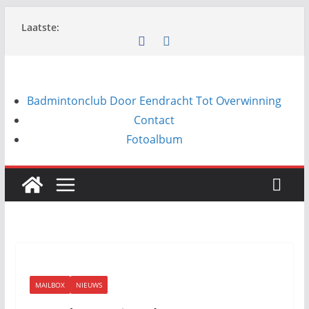
Ga
Laatste:
naar
de
inhoud
Badmintonclub Door Eendracht Tot Overwinning
Contact
Fotoalbum
MAILBOX
NIEUWS