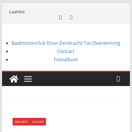
Ga
Laatste:
naar
de
inhoud
Badmintonclub Door Eendracht Tot Overwinning
Contact
Fotoalbum
MAILBOX
NIEUWS