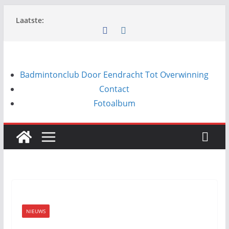
Ga
Laatste:
naar
de
inhoud
Badmintonclub Door Eendracht Tot Overwinning
Contact
Fotoalbum
NIEUWS