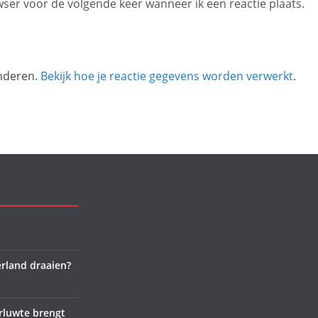
wser voor de volgende keer wanneer ik een reactie plaats.
inderen.
Bekijk hoe je reactie gegevens worden verwerkt
.
rland draaien?
rluwte brengt