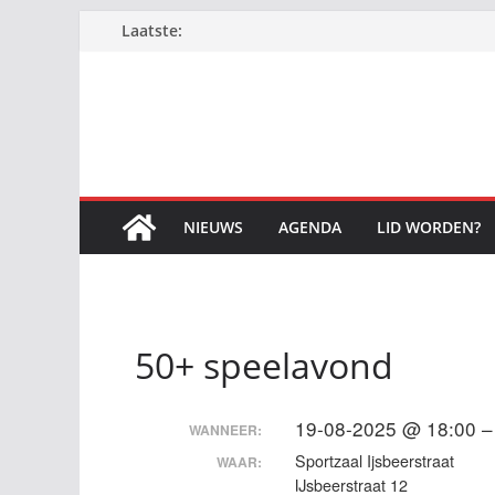
Ga
Laatste:
naar
de
inhoud
NIEUWS
AGENDA
LID WORDEN?
50+ speelavond
19-08-2025 @ 18:00 –
WANNEER:
Sportzaal Ijsbeerstraat
WAAR:
IJsbeerstraat 12