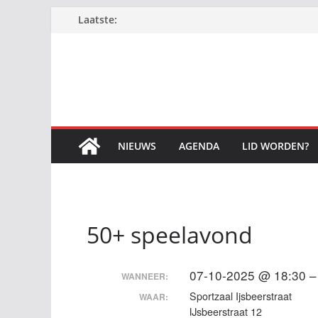
Ga
Laatste:
naar
de
inhoud
NIEUWS
AGENDA
LID WORDEN?
50+ speelavond
07-10-2025 @ 18:30 –
WANNEER:
Sportzaal Ijsbeerstraat
WAAR:
IJsbeerstraat 12