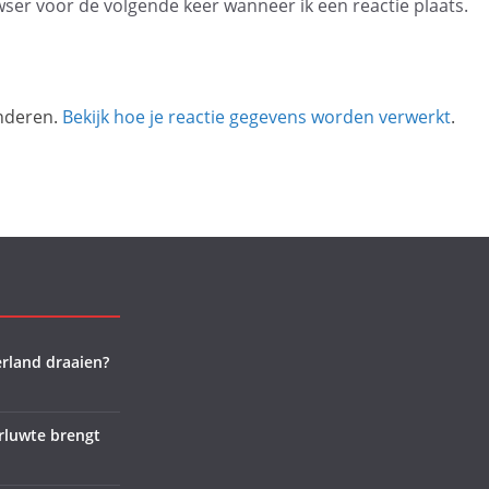
wser voor de volgende keer wanneer ik een reactie plaats.
inderen.
Bekijk hoe je reactie gegevens worden verwerkt
.
rland draaien?
rluwte brengt