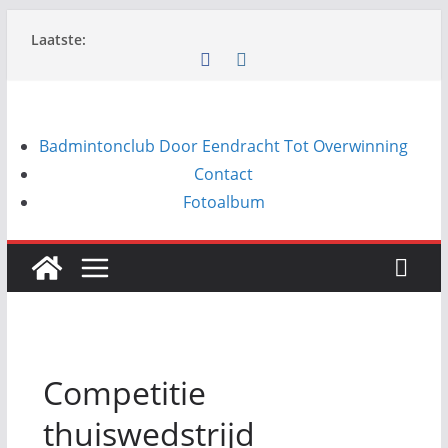
Ga
Laatste:
naar
de
inhoud
Badmintonclub Door Eendracht Tot Overwinning
Contact
Fotoalbum
Competitie
thuiswedstrijd