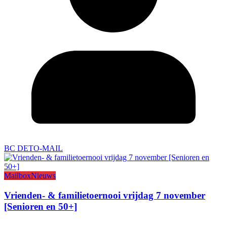
BC DETO-MAIL
Mailbox
Nieuws
Vrienden- & familietoernooi vrijdag 7 november
[Senioren en 50+]