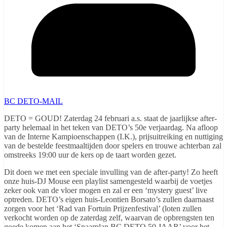
BC DETO-MAIL
DETO = GOUD! Zaterdag 24 februari a.s. staat de jaarlijkse after-
party helemaal in het teken van DETO’s 50e verjaardag. Na afloop
van de Interne Kampioenschappen (I.K.), prijsuitreiking en nuttiging
van de bestelde feestmaaltijden door spelers en trouwe achterban zal
omstreeks 19:00 uur de kers op de taart worden gezet.
Dit doen we met een speciale invulling van de after-party! Zo heeft
onze huis-DJ Mouse een playlist samengesteld waarbij de voetjes
zeker ook van de vloer mogen en zal er een ‘mystery guest’ live
optreden. DETO’s eigen huis-Leontien Borsato’s zullen daarnaast
zorgen voor het ‘Rad van Fortuin Prijzenfestival’ (loten zullen
verkocht worden op de zaterdag zelf, waarvan de opbrengsten ten
goede komen aan het ‘Spaarplan BC DETO 50 JAAR’ voor het