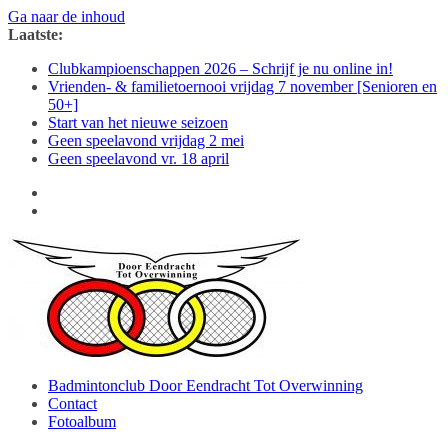
Ga naar de inhoud
Laatste:
Clubkampioenschappen 2026 – Schrijf je nu online in!
Vrienden- & familietoernooi vrijdag 7 november [Senioren en
50+]
Start van het nieuwe seizoen
Geen speelavond vrijdag 2 mei
Geen speelavond vr. 18 april
Badmintonclub Door Eendracht Tot Overwinning
Contact
Fotoalbum