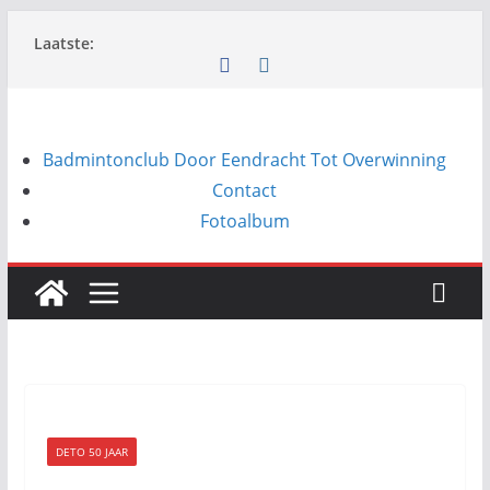
Ga
Laatste:
naar
de
inhoud
Badmintonclub Door Eendracht Tot Overwinning
Contact
Fotoalbum
DETO 50 JAAR