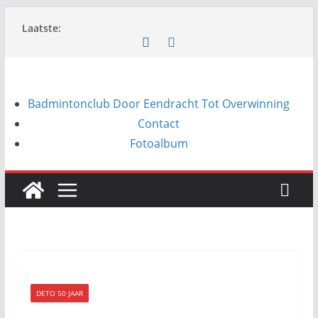
Ga
Laatste:
naar
de
inhoud
Badmintonclub Door Eendracht Tot Overwinning
Contact
Fotoalbum
DETO 50 JAAR