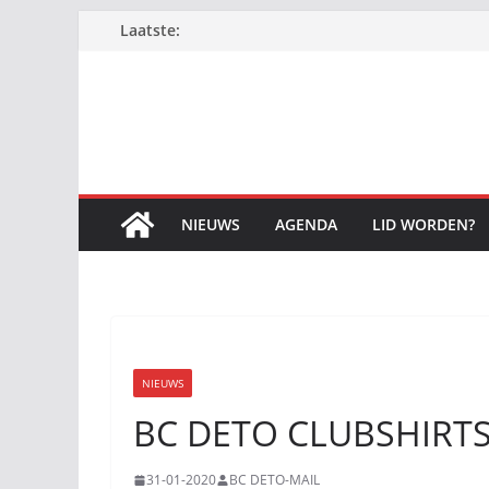
Ga
Laatste:
naar
de
inhoud
NIEUWS
AGENDA
LID WORDEN?
NIEUWS
BC DETO CLUBSHIRT
31-01-2020
BC DETO-MAIL