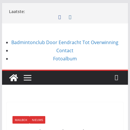
Ga
Laatste:
naar
de
inhoud
Badmintonclub Door Eendracht Tot Overwinning
Contact
Fotoalbum
MAILBOX
NIEUWS