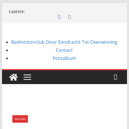
Ga
Laatste:
naar
de
inhoud
Badmintonclub Door Eendracht Tot Overwinning
Contact
Fotoalbum
NIEUWS