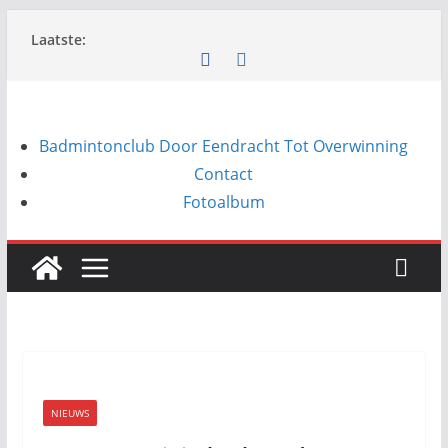
Ga
Laatste:
naar
de
inhoud
Badmintonclub Door Eendracht Tot Overwinning
Contact
Fotoalbum
NIEUWS