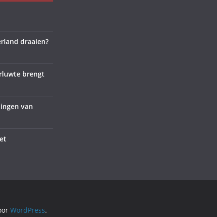
rland draaien?
rluwte brengt
lingen van
et
oor
WordPress
.