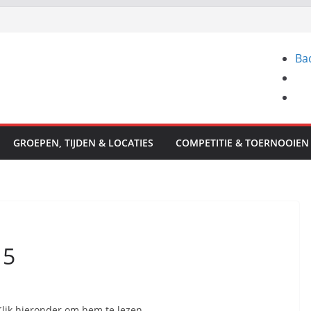
Ba
GROEPEN, TIJDEN & LOCATIES
COMPETITIE & TOERNOOIEN
15
Klik hieronder om hem te lezen.