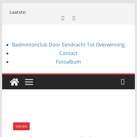
Ga
Laatste:
naar
de
inhoud
Badmintonclub Door Eendracht Tot Overwinning
Contact
Fotoalbum
NIEUWS