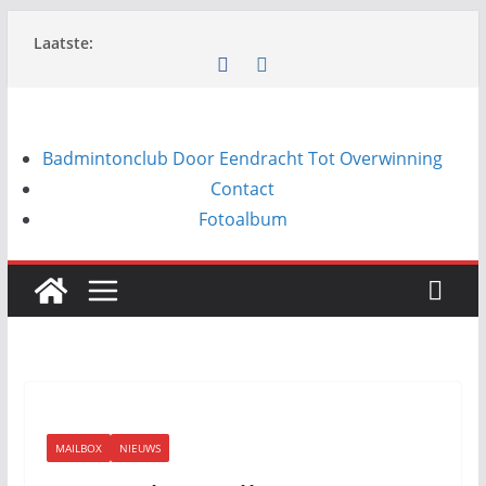
Ga
Laatste:
naar
de
inhoud
Badmintonclub Door Eendracht Tot Overwinning
Contact
Fotoalbum
MAILBOX
NIEUWS