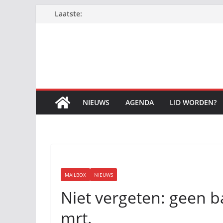
Ga
Laatste:
naar
de
inhoud
NIEUWS
AGENDA
LID WORDEN?
MAILBOX
NIEUWS
Niet vergeten: geen 
mrt.