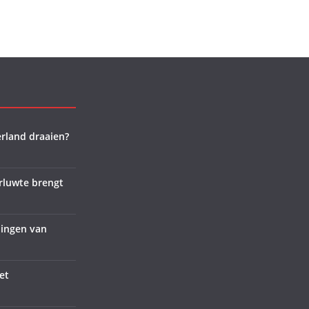
rland draaien?
rluwte brengt
lingen van
et