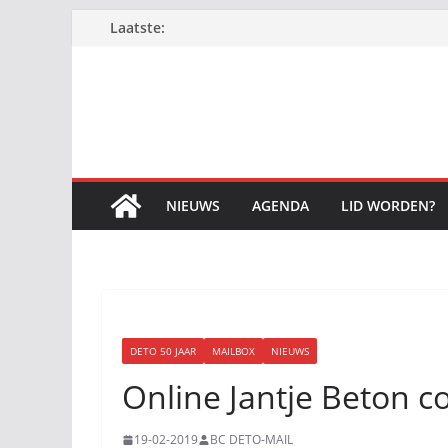
Ga
Laatste:
naar
de
inhoud
NIEUWS
AGENDA
LID WORDEN?
DETO 50 JAAR
MAILBOX
NIEUWS
Online Jantje Beton co
19-02-2019
BC DETO-MAIL