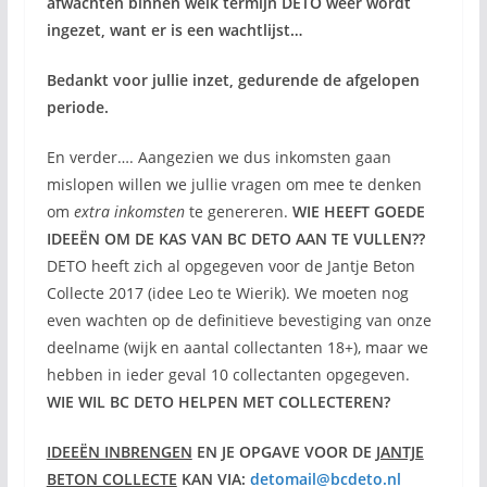
afwachten binnen welk termijn DETO weer wordt
ingezet, want er is een wachtlijst…
Bedankt voor jullie inzet, gedurende de afgelopen
periode.
En verder…. Aangezien we dus inkomsten gaan
mislopen willen we jullie vragen om mee te denken
om
extra inkomsten
te genereren.
WIE HEEFT GOEDE
IDEEËN OM DE KAS VAN BC DETO AAN TE VULLEN??
DETO heeft zich al opgegeven voor de Jantje Beton
Collecte 2017 (idee Leo te Wierik). We moeten nog
even wachten op de definitieve bevestiging van onze
deelname (wijk en aantal collectanten 18+), maar we
hebben in ieder geval 10 collectanten opgegeven.
WIE WIL BC DETO HELPEN MET COLLECTEREN?
IDEEËN INBRENGEN
EN JE OPGAVE VOOR DE
JANTJE
BETON COLLECTE
KAN VIA:
detomail@bcdeto.nl