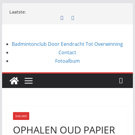
Ga
Laatste:
naar
de
inhoud
Badmintonclub Door Eendracht Tot Overwinning
Contact
Fotoalbum
NIEUWS
OPHALEN OUD PAPIER