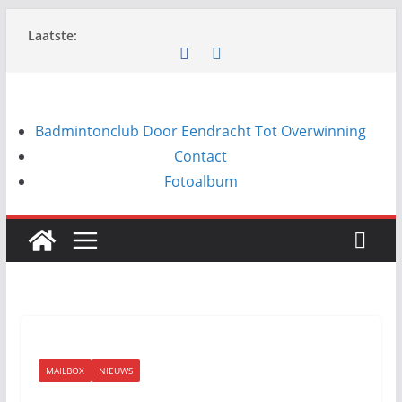
Ga
Laatste:
naar
de
inhoud
Badmintonclub Door Eendracht Tot Overwinning
Contact
Fotoalbum
MAILBOX
NIEUWS